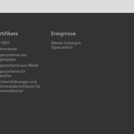
rtifikate
Ereignisse
O 9001
Mostra Convegno
Expocomfort
rmwasser
gassysteme aus
ypropylen
gassysteme aus Metall
gassysteme für
letöfen
chhochführungen und
ßenwandanschlüsse für
ennwertkessel