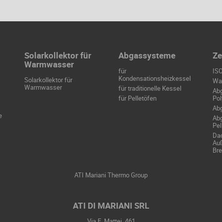
Solarkollektor für
Abgassysteme
Ze
Warmwasser
für
IS
Kondensationsheizkessel
Solarkollektor für
Wa
Warmwasser
für traditionelle Kessel
Ab
für Pelletöfen
Pol
Ab
e
Ab
Pel
Da
Au
Br
ATI Mariani Thermo Group
ATI DI MARIANI SRL
Via E. Mattei, 461