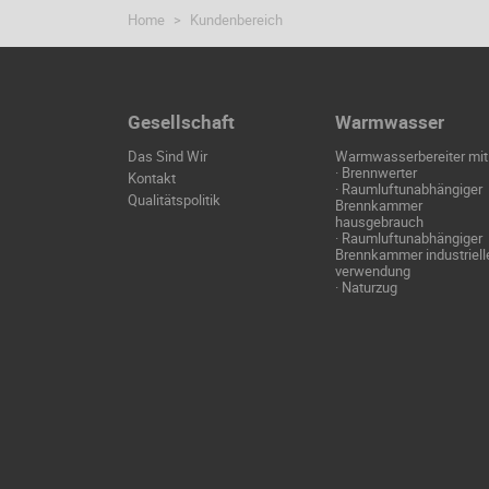
Home
Kundenbereich
Gesellschaft
Warmwasser
Das Sind Wir
Warmwasserbereiter mit
·
Brennwerter
Kontakt
·
Raumluftunabhängiger
Qualitätspolitik
Brennkammer
hausgebrauch
·
Raumluftunabhängiger
Brennkammer industriell
verwendung
·
Naturzug