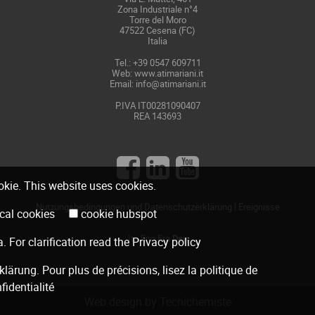
Zona Industriale n°4
Torre del Moro
47522 Cesena (FC)
Italia
Tel.: +39 0547 609711
Web:
www.atimariani.it
Email: info@atimariani.it
P.IVA IT00281090407
REA 143693
ookie. This website uses cookies.
Nutzungsbedingungen und Datenschutzerklärung
|
Ereignisse
hnical cookies
cookie hubspot
Ita
Eng
Fra
Deu
a
. For clarification read the
Privacy policy
klärung
. Pour plus de précisions, lisez la
politique de
fidentialité
Web design by Tecnichemiste