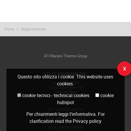
Home
Abgassysteme
ATI Mariani Thermo Group
X
ATI DI MARIANI SRL
Questo sito utilizza i cookie. This website uses
Via E. Mattei, 461
cookies.
Zona Industriale n°4
Torre del Moro
cookie tecnici - technical cookies
cookie
47522 Cesena (FC)
Italia
hubspot
Tel.: +39 0547 609711
Per chiarimenti leggi
l'informativa
. For
Web:
www.atimariani.it
Email: info@atimariani.it
clarification read the
Privacy policy
P.IVA IT00281090407