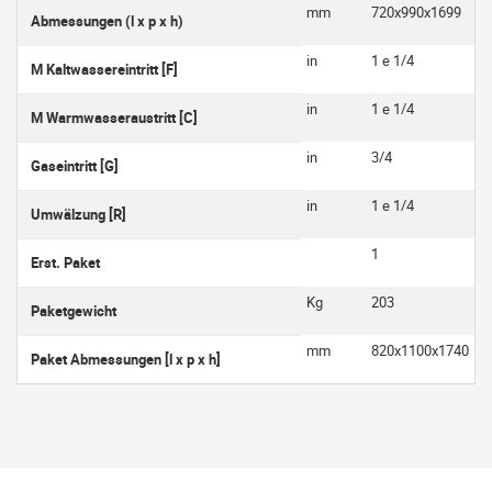
mm
720x990x1699
Abmessungen (l x p x h)
in
1 e 1/4
M Kaltwassereintritt [F]
in
1 e 1/4
M Warmwasseraustritt [C]
in
3/4
Gaseintritt [G]
in
1 e 1/4
Umwälzung [R]
1
Erst. Paket
Kg
203
Paketgewicht
mm
820x1100x1740
Paket Abmessungen [l x p x h]