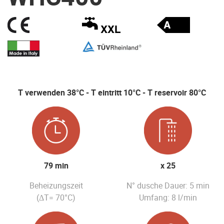
T verwenden 38°C - T eintritt 10°C - T reservoir 80°C
79 min
x 25
Beheizungszeit
N° dusche Dauer: 5 min
(ΔT= 70°C)
Umfang: 8 l/min