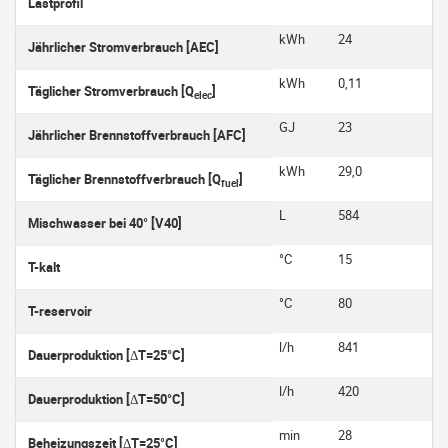
Lastprofil
kWh
24
Jährlicher Stromverbrauch [AEC]
kWh
0,11
Täglicher Stromverbrauch [Q
]
elec
GJ
23
Jährlicher Brennstoffverbrauch [AFC]
kWh
29,0
Täglicher Brennstoffverbrauch [Q
]
fuel
L
584
Mischwasser bei 40° [V40]
°C
15
T-kalt
°C
80
T-reservoir
l/h
841
Dauerproduktion [ΔT=25°C]
l/h
420
Dauerproduktion [ΔT=50°C]
min
28
Beheizungszeit [ΔT=25°C]