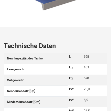
Technische Daten
L
395
Nennkapazität des Tanks
kg
183
Leergewicht
kg
578
Vollgewicht
kW
25,0
Nenndurchsatz [Qn]
kW
8,5
Mindestdurchsatz [Qm]
kW
24,5