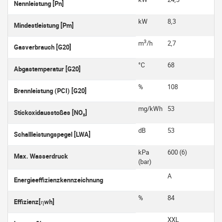
Nennleistung [Pn]
kW
8,3
Mindestleistung [Pm]
3
m
/h
2,7
Gasverbrauch [G20]
°C
68
Abgastemperatur [G20]
%
108
Brennleistung (PCI) [G20]
mg/kWh
53
Stickoxidausstoßes [NO
]
x
dB
53
Schallleistungspegel [LWA]
kPa
600 (6)
Max. Wasserdruck
(bar)
A
Energieeffizienzkennzeichnung
%
84
Effizienz[ηwh]
XXL