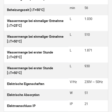
min
56
Beheizungszeit [ΔT=50°C]
L
1.030
Wassermenge bei einmaliger Entnahme
[ΔT=25°C]
L
510
Wassermenge bei einmaliger Entnahme
[ΔT=50°C]
L
1.871
Wassermenge bei erster Stunde
[ΔT=25°C]
L
930
Wassermenge bei erster Stunde
[ΔT=50°C]
V/Hz
230V ~ 50Hz
Elektrische Eigenschaften
W
51
Elektrische Absorption
IP
21
Elektroanschluss IP