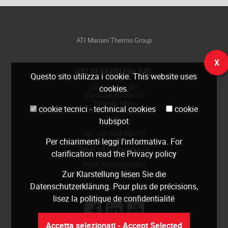
ATI Mariani Thermo Group
X
ATI DI MARIANI SRL
Questo sito utilizza i cookie. This website uses
Via E. Mattei, 461
cookies.
Zona Industriale n°4
Torre del Moro
cookie tecnici - technical cookies
cookie
47522 Cesena (FC)
Italia
hubspot
Tel.: +39 0547 609711
Per chiarimenti leggi
l'informativa
. For
Web:
www.atimariani.it
Email: info@atimariani.it
clarification read the
Privacy policy
P.IVA IT00281090407
REA 143693
Zur Klarstellung lesen Sie die
Datenschutzerklärung
. Pour plus de précisions,
lisez la
politique de confidentialité
Accetta selezionati - Accept Selected