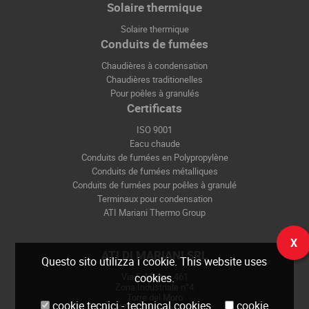
Solaire thermique
Solaire thermique
Conduits de fumées
Chaudières à condensation
Chaudières traditionelles
Pour poêles à granulés
Certificats
ISO 9001
Eacu chaude
Conduits de fumées en Polypropylène
Conduits de fumées métalliques
Conduits de fumées pour poêles à granulé
Terminaux pour condensation
ATI Mariani Thermo Group
X
ATI DI MARIANI SRL
Questo sito utilizza i cookie. This website uses
cookies.
Via E. Mattei, 461
Zona Industriale n°4
Torre del Moro
cookie tecnici - technical cookies
cookie
47522 Cesena (FC)