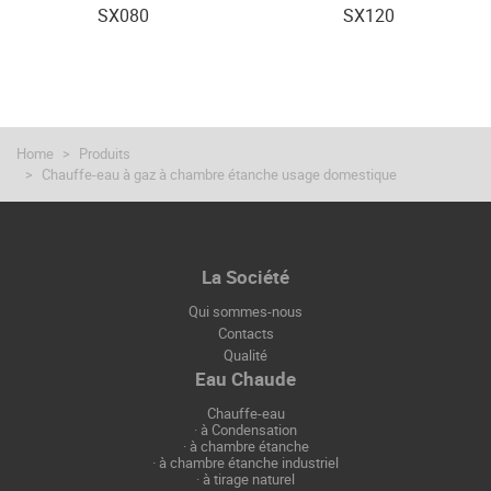
SX080
SX120
Home
Produits
Chauffe-eau à gaz à chambre étanche usage domestique
La Société
Qui sommes-nous
Contacts
Qualité
Eau Chaude
Chauffe-eau
·
à Condensation
·
à chambre étanche
·
à chambre étanche industriel
·
à tirage naturel