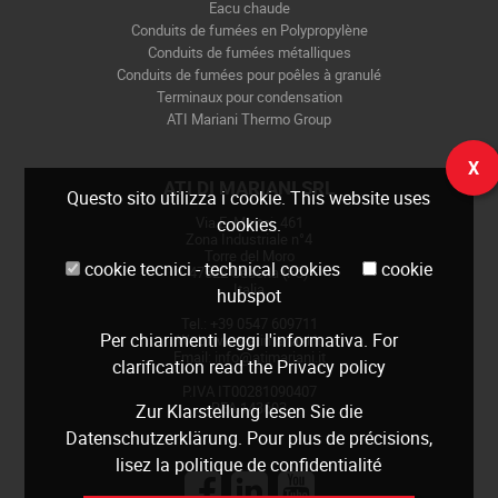
Eacu chaude
Conduits de fumées en Polypropylène
Conduits de fumées métalliques
Conduits de fumées pour poêles à granulé
Terminaux pour condensation
ATI Mariani Thermo Group
X
ATI DI MARIANI SRL
Questo sito utilizza i cookie. This website uses
cookies.
Via E. Mattei, 461
Zona Industriale n°4
Torre del Moro
cookie tecnici - technical cookies
cookie
47522 Cesena (FC)
Italia
hubspot
Tel.: +39 0547 609711
Per chiarimenti leggi
l'informativa
. For
Web:
www.atimariani.it
Email: info@atimariani.it
clarification read the
Privacy policy
P.IVA IT00281090407
REA 143693
Zur Klarstellung lesen Sie die
Datenschutzerklärung
. Pour plus de précisions,
lisez la
politique de confidentialité