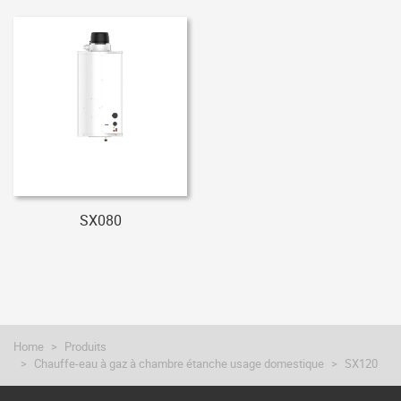
SX080
Home
Produits
Chauffe-eau à gaz à chambre étanche usage domestique
SX120