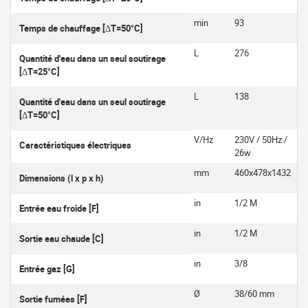
min
93
Temps de chauffage [ΔT=50°C]
L
276
Quantité d'eau dans un seul soutirage
[ΔT=25°C]
L
138
Quantité d'eau dans un seul soutirage
[ΔT=50°C]
V/Hz
230V / 50Hz /
Caractéristiques électriques
26w
mm
460x478x1432
Dimensions (l x p x h)
in
1/2 M
Entrée eau froide [F]
in
1/2 M
Sortie eau chaude [C]
in
3/8
Entrée gaz [G]
Ø
38/60 mm
Sortie fumées [F]