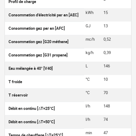
Profil de charge
kWh
15
Consommation d'électricité par an [AEC]
GJ
13
Consommation gaz par an [AFC]
mc/h
0,52
Consommation gaz [G20 méthane]
kg/h
0,39
Consommation gaz [G31 propane]
L
146
Eau mélangée à 40° [V40]
°C
10
T froide
°C
70
T réservoir
l/h
148
Débit en continu [ΔT=25°C]
l/h
74
Débit en continu [ΔT=50°C]
min
47
Temps de chauffage [ΔT=25°C]