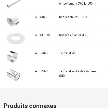
emboîtement Ø60 L=500
A.S.RI63
Réduction Ø60 - Ø38
A.S.ROS38
Rosace en acier Ø38
A.S.TA60
Terminal Ø60
A.S.TS60
Terminal sortie des fumées
Ø60
Produits connexes