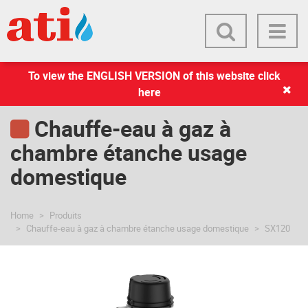
To view the ENGLISH VERSION of this website click
here
Chauffe-eau à gaz à
chambre étanche usage
domestique
Home
Produits
Chauffe-eau à gaz à chambre étanche usage domestique
SX120