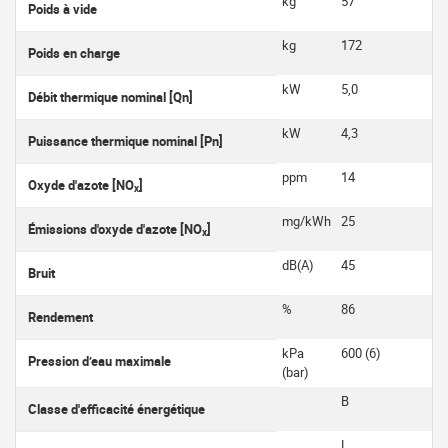
kg
57
Poids à vide
kg
172
Poids en charge
kW
5,0
Débit thermique nominal [Qn]
kW
4,3
Puissance thermique nominal [Pn]
ppm
14
Oxyde d'azote [NO
]
x
mg/kWh
25
Émissions d'oxyde d'azote [NO
]
x
dB(A)
45
Bruit
%
86
Rendement
kPa
600 (6)
Pression d’eau maximale
(bar)
B
Classe d'efficacité énergétique
L