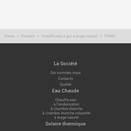
Home
Produits
Chauffe-eau à gaz à tirage naturel
TX800
La Société
Qui sommes-nous
Contacts
Qualité
Eau Chaude
Chauffe-eau
·
à Condensation
·
à chambre étanche
·
à chambre étanche industriel
·
à tirage naturel
Solaire thermique