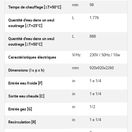
min
98
Temps de chauffage [ΔT=50°C]
L
1.776
Quantité d'eau dans un seul
soutirage [ΔT=25°C]
L
888
Quantité d'eau dans un seul
soutirage [ΔT=50°C]
V/Hz
230V / 50Hz / 10w
Caractéristiques électriques
mm
920x920x2260
Dimensions (l x p x h)
in
1 e 1/4
Entrée eau froide [F]
in
1 e 1/4
Sortie eau chaude [C]
in
1/2
Entrée gaz [G]
in
1 e 1/4
Recirculation [R]