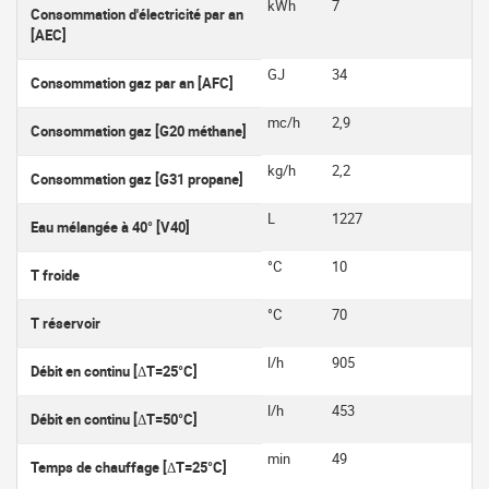
kWh
7
Consommation d'électricité par an
[AEC]
GJ
34
Consommation gaz par an [AFC]
mc/h
2,9
Consommation gaz [G20 méthane]
kg/h
2,2
Consommation gaz [G31 propane]
L
1227
Eau mélangée à 40° [V40]
°C
10
T froide
°C
70
T réservoir
l/h
905
Débit en continu [ΔT=25°C]
l/h
453
Débit en continu [ΔT=50°C]
min
49
Temps de chauffage [ΔT=25°C]