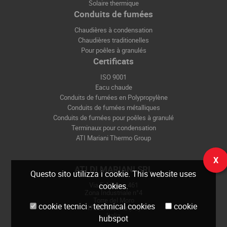
Solaire thermique
Conduits de fumées
Chaudières à condensation
Chaudières traditionelles
Pour poêles à granulés
Certificats
ISO 9001
Eacu chaude
Conduits de fumées en Polypropylène
Conduits de fumées métalliques
Conduits de fumées pour poêles à granulé
Terminaux pour condensation
ATI Mariani Thermo Group
X
ATI DI MARIANI SRL
Questo sito utilizza i cookie. This website uses
Via E. Mattei, 461
cookies.
Zona Industriale n°4
Torre del Moro
cookie tecnici - technical cookies
cookie
47522 Cesena (FC)
Italia
hubspot