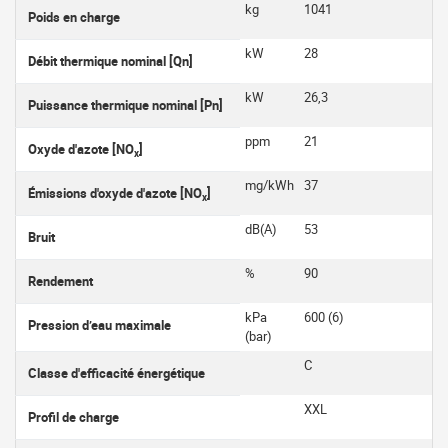
kg
1041
Poids en charge
kW
28
Débit thermique nominal [Qn]
kW
26,3
Puissance thermique nominal [Pn]
ppm
21
Oxyde d'azote [NO
]
x
mg/kWh
37
Émissions d'oxyde d'azote [NO
]
x
dB(A)
53
Bruit
%
90
Rendement
kPa
600 (6)
Pression d’eau maximale
(bar)
C
Classe d'efficacité énergétique
XXL
Profil de charge