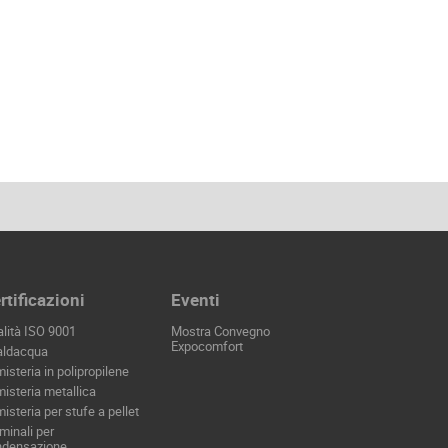
rtificazioni
Eventi
lità ISO 9001
Mostra Convegno
Expocomfort
aldacqua
isteria in polipropilene
isteria metallica
isteria per stufe a pellet
minali per
ndensazione