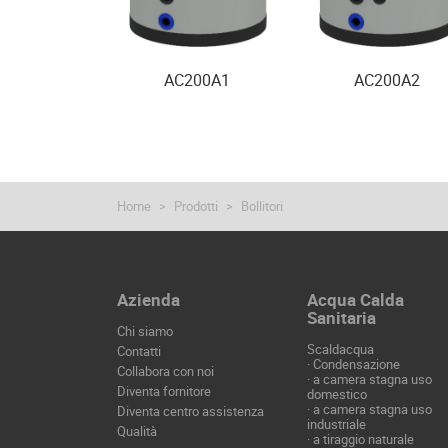
AC200A1
AC200A2
Home
Prodotti
Bollitori
Azienda
Acqua Calda
Sanitaria
Chi siamo
Scaldacqua
Contatti
·
Condensazione
Collabora con noi
·
a camera stagna uso
Diventa fornitore
domestico
·
a camera stagna uso
Diventa centro assistenza
industriale
Qualità
·
a tiraggio naturale