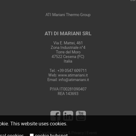
ATI Mariani Thermo Group
ATI DI MARIANI SRL
Via E. Mattei, 461
Zona Industriale n°4
Torre del Moro
47522 Cesena (FC)
Italia
Tel.: +39 0547 609711
Web:
www.atimariani.it
Email: info@atimariani.it
P.IVA IT00281090407
REA 143693
ookie. This website uses cookies.
Condizioni d'uso & Privacy
|
Eventi
hnical cookies
cookie hubspot