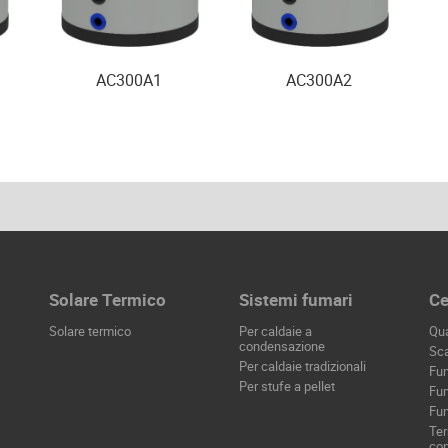
AC300A1
AC300A2
Solare Termico
Sistemi fumari
Ce
Solare termico
Per caldaie a
Qua
condensazione
Sc
Per caldaie tradizionali
Fum
Per stufe a pellet
Fum
Fum
Ter
co