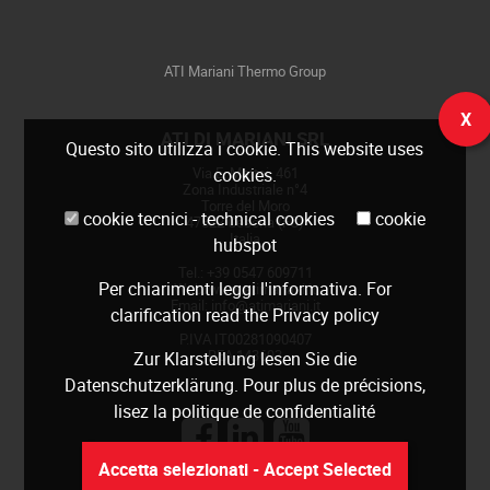
ATI Mariani Thermo Group
X
ATI DI MARIANI SRL
Questo sito utilizza i cookie. This website uses
cookies.
Via E. Mattei, 461
Zona Industriale n°4
Torre del Moro
cookie tecnici - technical cookies
cookie
47522 Cesena (FC)
Italia
hubspot
Tel.: +39 0547 609711
Per chiarimenti leggi
l'informativa
. For
Web:
www.atimariani.it
Email: info@atimariani.it
clarification read the
Privacy policy
P.IVA IT00281090407
REA 143693
Zur Klarstellung lesen Sie die
Datenschutzerklärung
. Pour plus de précisions,
lisez la
politique de confidentialité
Accetta selezionati - Accept Selected