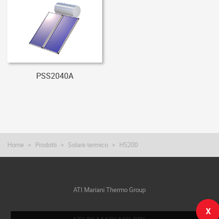
PSS2040A
Home
Prodotti
Solare termico
HS200
ATI Mariani Thermo Group
X