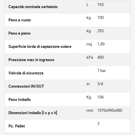
L
193
Capacità nominale serbatoio
kg
100
Peso a vuoto
kg
293
Peso a pieno
mq
1,89
Superficie lorda di captazione solare
kPa
400
Pressione max in ingresso
7 bar
Valvola di sicurezza
in
3/4
Connessioni IN/OUT
Kg
106
Peso Imballo
mm
1970x990x480
Dimensioni Imballo [l x p x h]
3
Pz. Pallet