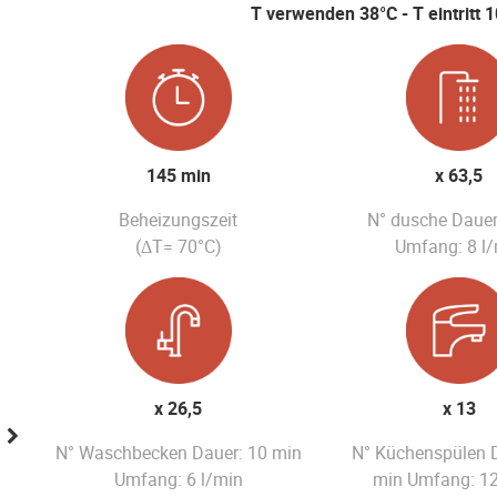
T verwenden 38°C - T eintritt 1
145 min
x 63,5
Beheizungszeit
N° dusche Dauer
(ΔT= 70°C)
Umfang: 8 l
x 26,5
x 13
N° Waschbecken Dauer: 10 min
N° Küchenspülen 
Umfang: 6 l/min
min Umfang: 12