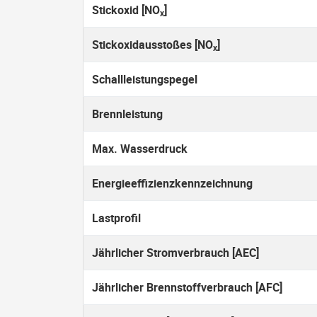
Stickoxid [NO
]
x
Stickoxidausstoßes [NO
]
x
Schallleistungspegel
Brennleistung
Max. Wasserdruck
Energieeffizienzkennzeichnung
Lastprofil
Jährlicher Stromverbrauch [AEC]
Jährlicher Brennstoffverbrauch [AFC]