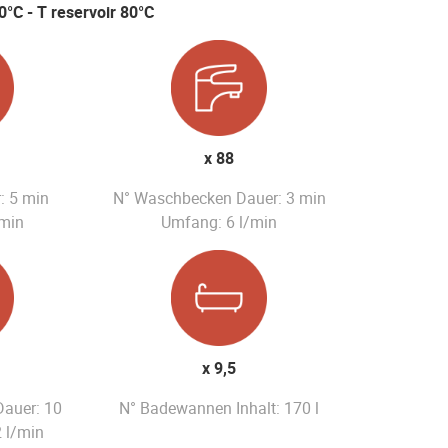
0°C - T reservoir 80°C
x 88
: 5 min
N° Waschbecken Dauer: 3 min
/min
Umfang: 6 l/min
x 9,5
Dauer: 10
N° Badewannen Inhalt: 170 l
 l/min