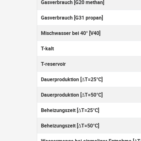
Gasverbrauch [G20 methan]
Gasverbrauch [G31 propan]
Mischwasser bei 40° [V40]
T-kalt
T-reservoir
Dauerproduktion [ΔT=25°C]
Dauerproduktion [ΔT=50°C]
Beheizungszeit [ΔT=25°C]
Beheizungszeit [ΔT=50°C]
Wassermenge bei einmaliger Entnahme [ΔT