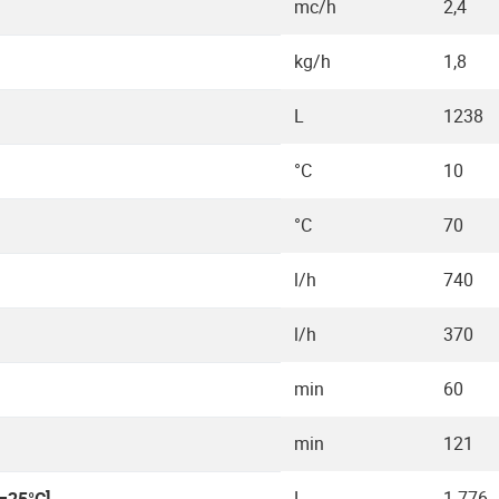
mc/h
2,4
kg/h
1,8
L
1238
°C
10
°C
70
l/h
740
l/h
370
min
60
min
121
L
1.776
=25°C]