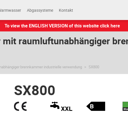
Warmwasser
Abgassysteme
Kontakt
To view the ENGLISH VERSION of this website click here
mit raumluftunabhängiger bre
nabhängiger brennkammer industrielle verwendung
SX800
SX800