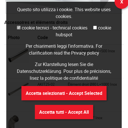
X
Questo sito utilizza i cookie. This website uses
cookies.
Accessoires et éléments droits
cookie tecnici - technical cookies
cookie
hubspot
Photo
Code
Per chiarimenti leggi
l'informativa
. For
AKIT25-01
Élément droit Ø80 L=500 Inox
clarification read the
Privacy policy
Zur Klarstellung lesen Sie die
Datenschutzerklärung
. Pour plus de précisions,
lisez la
politique de confidentialité
AKIT25-02
Élément droit Ø80 L=1000 Inox
Accetta selezionati - Accept Selected
Accetta tutti - Accept All
AKIT25-03
Coude Ø80 a 45° Inox