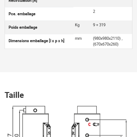
Recirculation [R]
2
Pce. emballage
Kg
9 + 319
Poids emballage
mm
(980x980x2110) ,
Dimensions emballage [l x p x h]
(670x670x260)
Taille