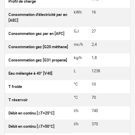
Profil de charge
kWh
16
Consommation d'électricité par an
[AEC]
GJ
27
Consommation gaz par an [AFC]
mc/h
2,4
Consommation gaz [G20 méthane]
kg/h
1,8
Consommation gaz [G31 propane]
L
1238
Eau mélangée à 40° [V40]
°C
10
T froide
°C
70
T réservoir
l/h
740
Débit en continu [ΔT=25°C]
l/h
370
Débit en continu [ΔT=50°C]