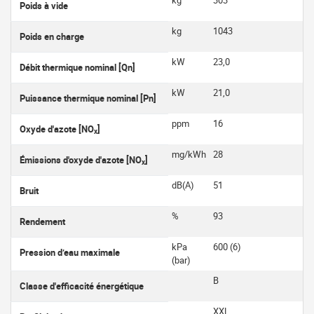
Poids à vide
kg
1043
Poids en charge
kW
23,0
Débit thermique nominal [Qn]
kW
21,0
Puissance thermique nominal [Pn]
ppm
16
Oxyde d'azote [NO
]
x
mg/kWh
28
Émissions d'oxyde d'azote [NO
]
x
dB(A)
51
Bruit
%
93
Rendement
kPa
600 (6)
Pression d’eau maximale
(bar)
B
Classe d'efficacité énergétique
XXL