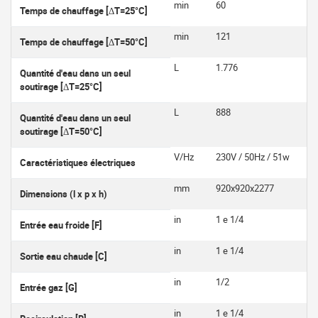
min
60
Temps de chauffage [ΔT=25°C]
min
121
Temps de chauffage [ΔT=50°C]
L
1.776
Quantité d'eau dans un seul
soutirage [ΔT=25°C]
L
888
Quantité d'eau dans un seul
soutirage [ΔT=50°C]
V/Hz
230V / 50Hz / 51w
Caractéristiques électriques
mm
920x920x2277
Dimensions (l x p x h)
in
1 e 1/4
Entrée eau froide [F]
in
1 e 1/4
Sortie eau chaude [C]
in
1/2
Entrée gaz [G]
in
1 e 1/4